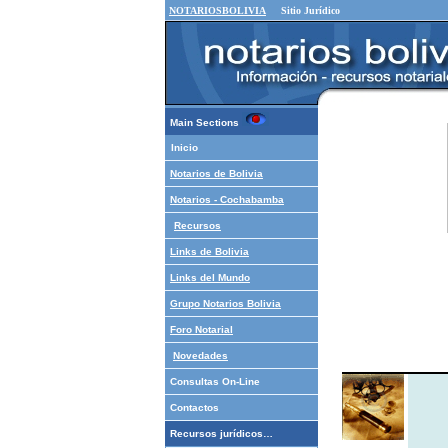
NOTARIOSBOLIVIA
Sitio Jurídico
Main Sections
Inicio
Notarios de Bolivia
Notarios - Cochabamba
Recursos
Links de Bolivia
Links del Mundo
Grupo Notarios
Bolivia
Foro Notarial
Novedades
Consultas On-Line
Contactos
Recursos jurídicos…