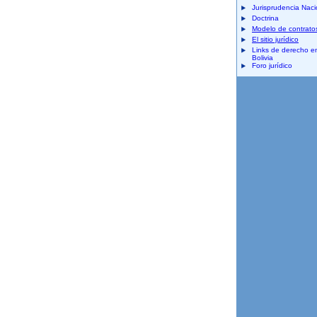
Jurisprudencia Naci
Doctrina
Modelo de contrato
El sitio jurídico
Links de derecho e
Bolivia
Foro jurídico