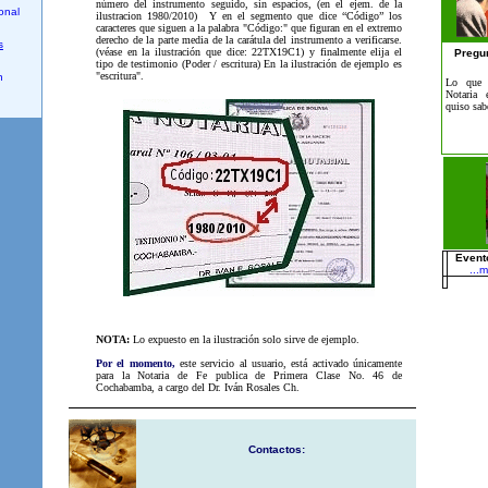
número del instrumento seguido, sin espacios, (en el ejem. de la
onal
ilustracion 1980/2010) Y en el segmento que dice “Código” los
caracteres que siguen a la palabra "Código:" que figuran en el extremo
derecho de la parte media de la carátula del instrumento a verificarse.
s
(véase en la ilustración que dice: 22TX19C1) y finalmente elija el
Pregu
tipo de testimonio (Poder / escritura) En la ilustración de ejemplo es
"escritura".
n
Lo que 
Notaria 
quiso sab
Even
.
..m
NOTA:
Lo expuesto en la ilustración solo sirve de ejemplo.
Por el momento,
este servicio al usuario, está activado únicamente
para la Notaria de Fe publica de Primera Clase No. 46 de
Cochabamba, a cargo del Dr. Iván Rosales Ch.
Contactos: