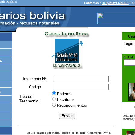
Sitio Jurídico
Contactos
•
Help/NOVEDADES
•
Si
Usu
Login
Clave
a
Testimonio Nº.
Código
a
Poderes
Tipo de
Escrituras
Testimonio :
Reconocimientos
Aquí les
recursos j
En los cuadros superiores, escriba en la parte “Testimonio Nº” el