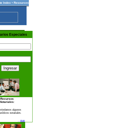
te Index
•
Resources
arios Especiales
Recursos
Notariales
:
 brindamos algunos
urídicos notariales.
...
mas