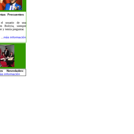
ntas Frecuentes
el usuario de una
en Bolivia, siempre
er y temía preguntar.
...
más información
tos Novedades
:
ás información