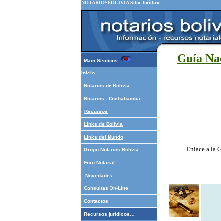
NOTARIOSBOLIVIA
Sitio Jurídico
Guía Nac
Main Sections
Inicio
Notarios de Bolivia
Notarios - Cochabamba
Recursos
Links de Bolivia
Links del Mundo
Enlace a la 
Grupo Notarios
Bolivia
Foro Notarial
Novedades
Consultas On-Line
Contactos
Recursos jurídicos…